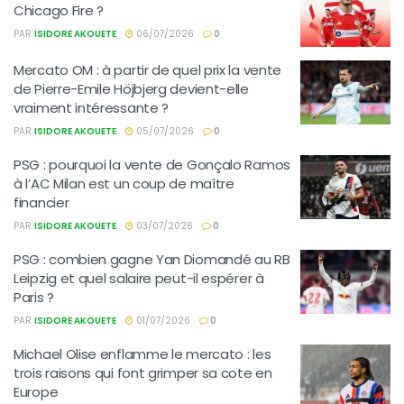
Chicago Fire ?
PAR
ISIDORE AKOUETE
06/07/2026
0
Mercato OM : à partir de quel prix la vente
de Pierre-Emile Höjbjerg devient-elle
vraiment intéressante ?
PAR
ISIDORE AKOUETE
05/07/2026
0
PSG : pourquoi la vente de Gonçalo Ramos
à l’AC Milan est un coup de maître
financier
PAR
ISIDORE AKOUETE
03/07/2026
0
PSG : combien gagne Yan Diomandé au RB
Leipzig et quel salaire peut-il espérer à
Paris ?
PAR
ISIDORE AKOUETE
01/07/2026
0
Michael Olise enflamme le mercato : les
trois raisons qui font grimper sa cote en
Europe