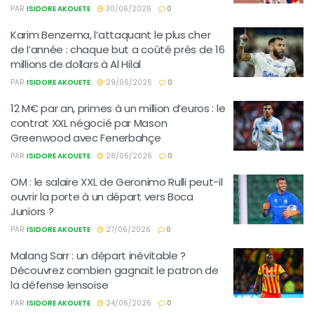
PAR
ISIDORE AKOUETE
30/06/2026
0
Karim Benzema, l’attaquant le plus cher
de l’année : chaque but a coûté près de 16
millions de dollars à Al Hilal
PAR
ISIDORE AKOUETE
29/06/2026
0
12 M€ par an, primes à un million d’euros : le
contrat XXL négocié par Mason
Greenwood avec Fenerbahçe
PAR
ISIDORE AKOUETE
28/06/2026
0
OM : le salaire XXL de Geronimo Rulli peut-il
ouvrir la porte à un départ vers Boca
Juniors ?
PAR
ISIDORE AKOUETE
27/06/2026
0
Malang Sarr : un départ inévitable ?
Découvrez combien gagnait le patron de
la défense lensoise
PAR
ISIDORE AKOUETE
24/06/2026
0