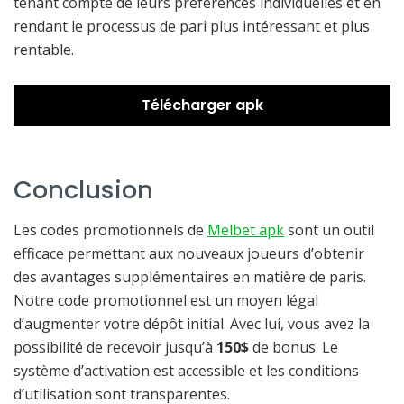
tenant compte de leurs préférences individuelles et en
rendant le processus de pari plus intéressant et plus
rentable.
Télécharger apk
Conclusion
Les codes promotionnels de
Melbet apk
sont un outil
efficace permettant aux nouveaux joueurs d’obtenir
des avantages supplémentaires en matière de paris.
Notre code promotionnel est un moyen légal
d’augmenter votre dépôt initial. Avec lui, vous avez la
possibilité de recevoir jusqu’à
150$
de bonus. Le
système d’activation est accessible et les conditions
d’utilisation sont transparentes.