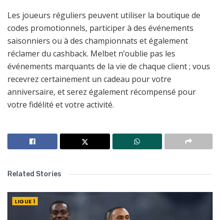
Les joueurs réguliers peuvent utiliser la boutique de
codes promotionnels, participer à des événements
saisonniers ou à des championnats et également
réclamer du cashback. Melbet n’oublie pas les
événements marquants de la vie de chaque client ; vous
recevrez certainement un cadeau pour votre
anniversaire, et serez également récompensé pour
votre fidélité et votre activité.
Related Stories
LIGUE 1