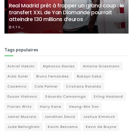
Real Madrid prêt à frapper un grand coup : le
transfert XXL de Yan Diomande pourrait
atteindre 130 millions d’euros
IL Y A _
Tags populaires
Achraf Hakimi
Alphonso Davies
Antoine Griezmann
Arda Guler
Bruno Fernandes
Bukayo Saka
Casemiro
Cole Palmer
Cristiano Ronaldo
Dusan Vlahovic
Eduardo Camavinga
Erling Haaland
Florian Wirtz
Harry Kane
Heung-Min Son
Jamal Musiala
Jonathan David
Joshua Kimmich
Jude Bellingham
Karim Benzema
Kevin de Bruyne