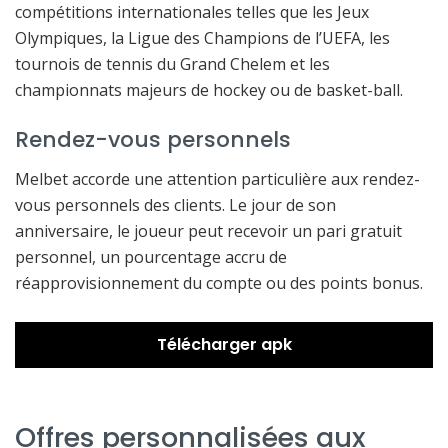
compétitions internationales telles que les Jeux
Olympiques, la Ligue des Champions de l’UEFA, les
tournois de tennis du Grand Chelem et les
championnats majeurs de hockey ou de basket-ball.
Rendez-vous personnels
Melbet accorde une attention particulière aux rendez-
vous personnels des clients. Le jour de son
anniversaire, le joueur peut recevoir un pari gratuit
personnel, un pourcentage accru de
réapprovisionnement du compte ou des points bonus.
Télécharger apk
Offres personnalisées aux