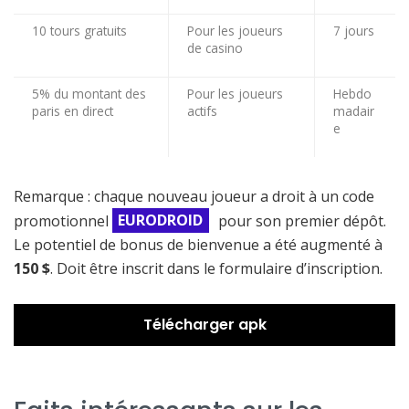
10 tours gratuits
Pour les joueurs
7 jours
de casino
5% du montant des
Pour les joueurs
Hebdo
paris en direct
actifs
madair
e
Remarque : chaque nouveau joueur a droit à un code
promotionnel
EURODROID
pour son premier dépôt.
Le potentiel de bonus de bienvenue a été augmenté à
150 $
. Doit être inscrit dans le formulaire d’inscription.
Télécharger apk