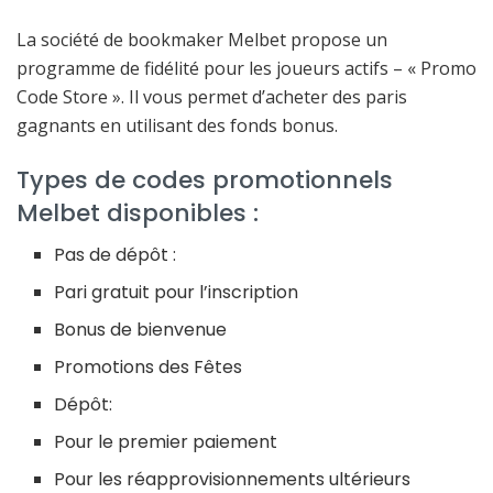
La société de bookmaker Melbet propose un
programme de fidélité pour les joueurs actifs – « Promo
Code Store ». Il vous permet d’acheter des paris
gagnants en utilisant des fonds bonus.
Types de codes promotionnels
Melbet disponibles :
Pas de dépôt :
Pari gratuit pour l’inscription
Bonus de bienvenue
Promotions des Fêtes
Dépôt:
Pour le premier paiement
Pour les réapprovisionnements ultérieurs