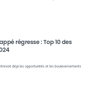
ppé régresse : Top 10 des
2024
ntrevoit déjà les opportunités et les bouleversements