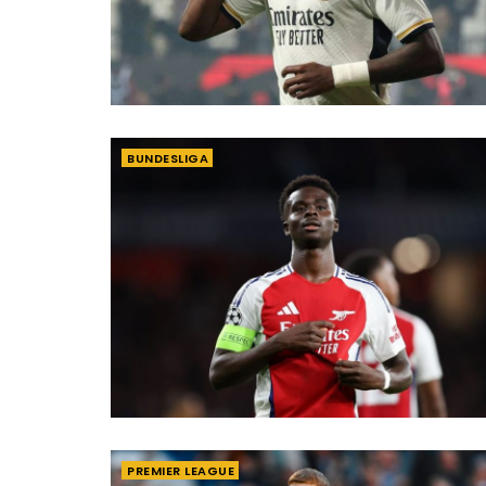
BUNDESLIGA
PREMIER LEAGUE