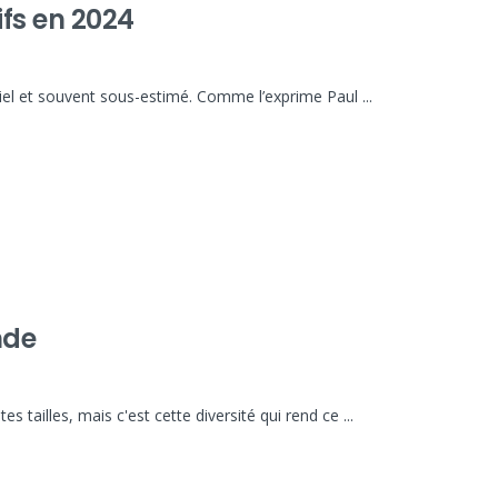
ifs en 2024
ntiel et souvent sous-estimé. Comme l’exprime Paul ...
nde
 tailles, mais c'est cette diversité qui rend ce ...