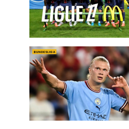
BUNDESLIGA