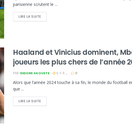
parisienne scrutent le ...
LIRE LA SUITE
Haaland et Vinicius dominent, Mba
joueurs les plus chers de l’année 
PAR
ISIDORE AKOUETE
IL Y A _
0
Alors que l’année 2024 touche à sa fin, le monde du football e
que ...
LIRE LA SUITE