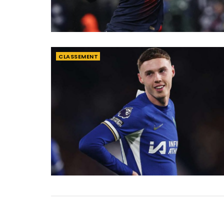
CLASSEMENT