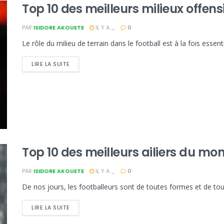
Top 10 des meilleurs milieux offens
PAR
ISIDORE AKOUETE
IL Y A _
0
Le rôle du milieu de terrain dans le football est à la fois esse
LIRE LA SUITE
Top 10 des meilleurs ailiers du mo
PAR
ISIDORE AKOUETE
IL Y A _
0
De nos jours, les footballeurs sont de toutes formes et de toutes
LIRE LA SUITE