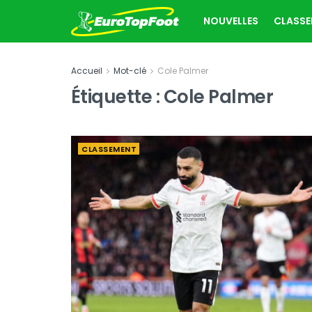
NOUVELLES
CLASS
Accueil
Mot-clé
Cole Palmer
Étiquette :
Cole Palmer
CLASSEMENT