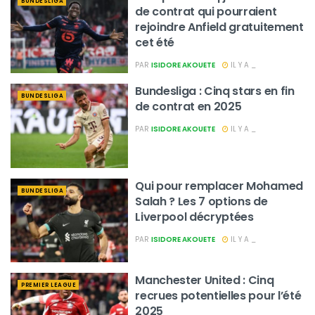
BUNDESLIGA
de contrat qui pourraient
rejoindre Anfield gratuitement
cet été
PAR
ISIDORE AKOUETE
IL Y A _
Bundesliga : Cinq stars en fin
BUNDESLIGA
de contrat en 2025
PAR
ISIDORE AKOUETE
IL Y A _
Qui pour remplacer Mohamed
BUNDESLIGA
Salah ? Les 7 options de
Liverpool décryptées
PAR
ISIDORE AKOUETE
IL Y A _
Manchester United : Cinq
PREMIER LEAGUE
recrues potentielles pour l’été
2025