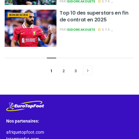
PAR
ISIDORE AKOUETE
IL Y A _
Top 10 des superstars en fin
BUNDESLIGA
de contrat en 2025
PAR
ISIDORE AKOUETE
IL Y A _
1
2
3
Nos partenaires:
afriquetopfoot.com
latamtopfut.com