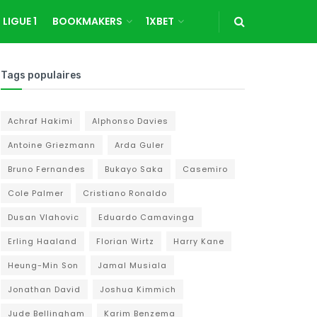
LIGUE 1
BOOKMAKERS
1XBET
Tags populaires
Achraf Hakimi
Alphonso Davies
Antoine Griezmann
Arda Guler
Bruno Fernandes
Bukayo Saka
Casemiro
Cole Palmer
Cristiano Ronaldo
Dusan Vlahovic
Eduardo Camavinga
Erling Haaland
Florian Wirtz
Harry Kane
Heung-Min Son
Jamal Musiala
Jonathan David
Joshua Kimmich
Jude Bellingham
Karim Benzema