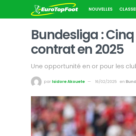
NOUVELLES
CLASS
Bundesliga : Cinq 
contrat en 2025
Une opportunité en or pour les cl
par
Isidore Akouete
16/02/2025
en
Bund