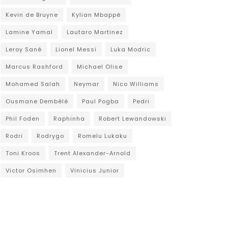
Kevin de Bruyne
Kylian Mbappé
Lamine Yamal
Lautaro Martinez
Leroy Sané
Lionel Messi
Luka Modric
Marcus Rashford
Michael Olise
Mohamed Salah
Neymar
Nico Williams
Ousmane Dembélé
Paul Pogba
Pedri
Phil Foden
Raphinha
Robert Lewandowski
Rodri
Rodrygo
Romelu Lukaku
Toni Kroos
Trent Alexander-Arnold
Victor Osimhen
Vinicius Junior