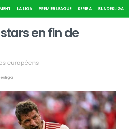
EMENT
LA LIGA
PREMIER LEAGUE
SERIE A
BUNDESLIGA
stars en fin de
ubs européens
esliga