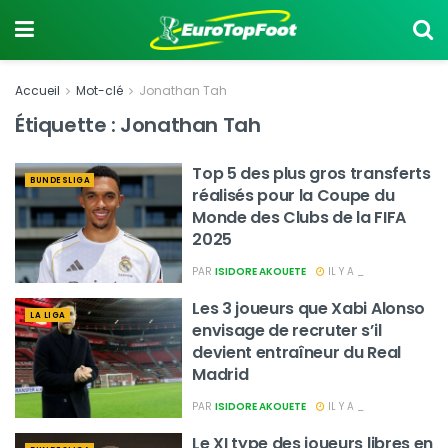
Accueil
Mot-clé
Jonathan Tah
Étiquette :
Jonathan Tah
Top 5 des plus gros transferts
BUNDESLIGA
réalisés pour la Coupe du
Monde des Clubs de la FIFA
2025
PAR
ISIDORE AKOUETE
IL Y A _
Les 3 joueurs que Xabi Alonso
LA LIGA
envisage de recruter s’il
devient entraîneur du Real
Madrid
PAR
ISIDORE AKOUETE
IL Y A _
Le XI type des joueurs libres en