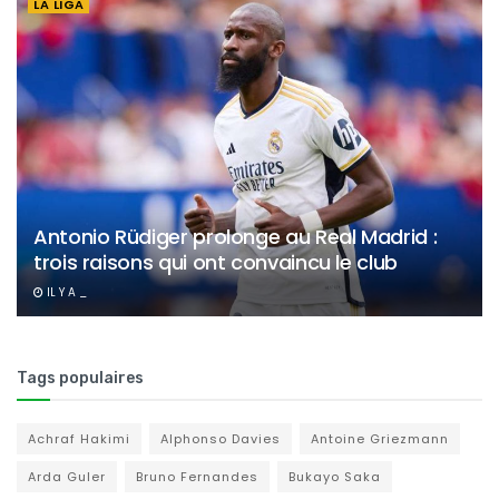
LA LIGA
Antonio Rüdiger prolonge au Real Madrid :
trois raisons qui ont convaincu le club
IL Y A _
Tags populaires
Achraf Hakimi
Alphonso Davies
Antoine Griezmann
Arda Guler
Bruno Fernandes
Bukayo Saka