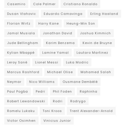
Casemiro
Cole Palmer
Cristiano Ronaldo
Dusan Vlahovic
Eduardo Camavinga
Erling Haaland
Florian Wirtz
Harry Kane
Heung-Min Son
Jamal Musiala
Jonathan David
Joshua Kimmich
Jude Bellingham
Karim Benzema
Kevin de Bruyne
Kylian Mbappé
Lamine Yamal
Lautaro Martinez
Leroy Sané
Lionel Messi
Luka Modric
Marcus Rashford
Michael Olise
Mohamed Salah
Neymar
Nico Williams
Ousmane Dembélé
Paul Pogba
Pedri
Phil Foden
Raphinha
Robert Lewandowski
Rodri
Rodrygo
Romelu Lukaku
Toni Kroos
Trent Alexander-Arnold
Victor Osimhen
Vinicius Junior