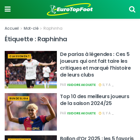
Accueil
Mot-clé
Raphinha
Étiquette :
Raphinha
De parias à légendes : Ces 5
CLASSEMENT
joueurs qui ont fait taire les
critiques et marqué l’histoire
de leurs clubs
PAR
ISIDORE AKOUETE
IL Y A _
Top 10 des meilleurs joueurs
BUNDESLIGA
de la saison 2024/25
PAR
ISIDORE AKOUETE
IL Y A _
Ballon d’Or 2025 : les 5 favoris