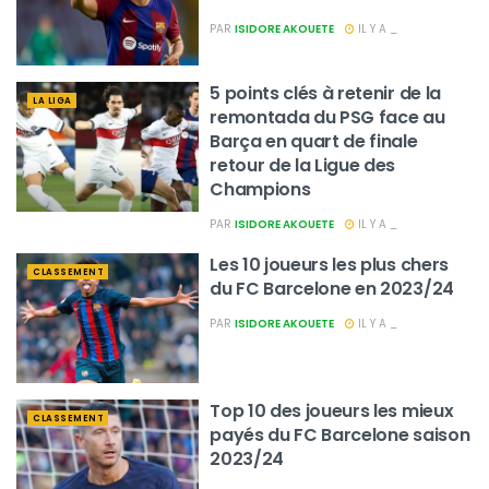
PAR
ISIDORE AKOUETE
IL Y A _
5 points clés à retenir de la
LA LIGA
remontada du PSG face au
Barça en quart de finale
retour de la Ligue des
Champions
PAR
ISIDORE AKOUETE
IL Y A _
Les 10 joueurs les plus chers
CLASSEMENT
du FC Barcelone en 2023/24
PAR
ISIDORE AKOUETE
IL Y A _
Top 10 des joueurs les mieux
CLASSEMENT
payés du FC Barcelone saison
2023/24