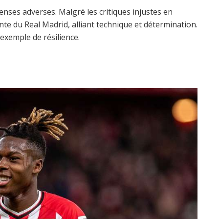
enses adverses. Malgré les critiques injustes en
ante du Real Madrid, alliant technique et détermination.
 exemple de résilience.