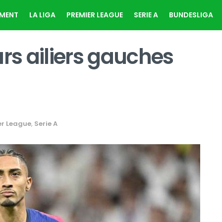
EMENT
LA LIGA
PREMIER LEAGUE
SERIE A
BUNDESLIGA
urs ailiers gauches
er League
,
Serie A