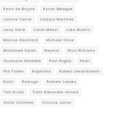
Kevin de Bruyne
Kylian Mbappé
Lamine Yamal
Lautaro Martinez
Leroy Sané
Lionel Messi
Luka Modric
Marcus Rashford
Michael Olise
Mohamed Salah
Neymar
Nico Williams
Ousmane Dembélé
Paul Pogba
Pedri
Phil Foden
Raphinha
Robert Lewandowski
Rodri
Rodrygo
Romelu Lukaku
Toni Kroos
Trent Alexander-Arnold
Victor Osimhen
Vinicius Junior