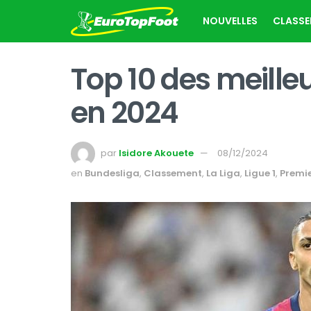
NOUVELLES
CLASS
Top 10 des meille
en 2024
par
Isidore Akouete
08/12/2024
en
Bundesliga
,
Classement
,
La Liga
,
Ligue 1
,
Premi