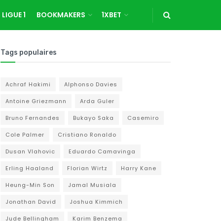
LIGUE 1
BOOKMAKERS
1XBET
Tags populaires
Achraf Hakimi
Alphonso Davies
Antoine Griezmann
Arda Guler
Bruno Fernandes
Bukayo Saka
Casemiro
Cole Palmer
Cristiano Ronaldo
Dusan Vlahovic
Eduardo Camavinga
Erling Haaland
Florian Wirtz
Harry Kane
Heung-Min Son
Jamal Musiala
Jonathan David
Joshua Kimmich
Jude Bellingham
Karim Benzema