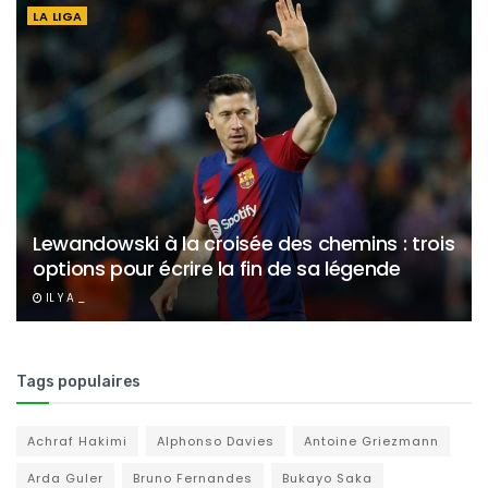
LA LIGA
Lewandowski à la croisée des chemins : trois
options pour écrire la fin de sa légende
IL Y A _
Tags populaires
Achraf Hakimi
Alphonso Davies
Antoine Griezmann
Arda Guler
Bruno Fernandes
Bukayo Saka