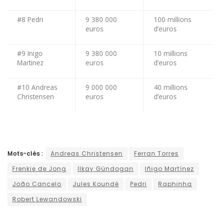
#8 Pedri
9 380 000
100 millions
euros
d’euros
#9 Inigo
9 380 000
10 millions
Martinez
euros
d’euros
#10 Andreas
9 000 000
40 millions
Christensen
euros
d’euros
Mots-clés :
Andreas Christensen
Ferran Torres
Frenkie de Jong
Ilkay Gündogan
Iñigo Martínez
João Cancelo
Jules Koundé
Pedri
Raphinha
Robert Lewandowski