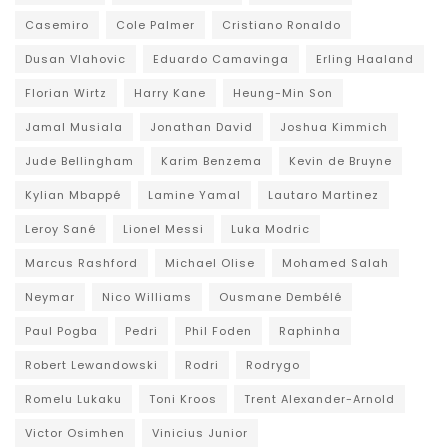
Casemiro
Cole Palmer
Cristiano Ronaldo
Dusan Vlahovic
Eduardo Camavinga
Erling Haaland
Florian Wirtz
Harry Kane
Heung-Min Son
Jamal Musiala
Jonathan David
Joshua Kimmich
Jude Bellingham
Karim Benzema
Kevin de Bruyne
Kylian Mbappé
Lamine Yamal
Lautaro Martinez
Leroy Sané
Lionel Messi
Luka Modric
Marcus Rashford
Michael Olise
Mohamed Salah
Neymar
Nico Williams
Ousmane Dembélé
Paul Pogba
Pedri
Phil Foden
Raphinha
Robert Lewandowski
Rodri
Rodrygo
Romelu Lukaku
Toni Kroos
Trent Alexander-Arnold
Victor Osimhen
Vinicius Junior