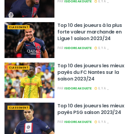
PAR
ISIDORE AKOUETE
IL Y A _
Top 10 des joueurs à la plus
CLASSEMENT
forte valeur marchande en
Ligue 1 saison 2023/24
PAR
ISIDORE AKOUETE
IL Y A _
Top 10 des joueurs les mieux
CLASSEMENT
payés du FC Nantes sur la
saison 2023/24
PAR
ISIDORE AKOUETE
IL Y A _
Top 10 des joueurs les mieux
CLASSEMENT
payés PSG saison 2023/24
PAR
ISIDORE AKOUETE
IL Y A _