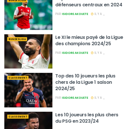
BUNDESLIGA
défenseurs centraux en 2024
PAR
ISIDORE AKOUETE
IL Y A _
Le XI le mieux payé de la Ligue
BUNDESLIGA
des champions 2024/25
PAR
ISIDORE AKOUETE
IL Y A _
Top des 10 joueurs les plus
CLASSEMENT
chers de la Ligue 1 saison
2024/25
PAR
ISIDORE AKOUETE
IL Y A _
Les 10 joueurs les plus chers
CLASSEMENT
du PSG en 2023/24