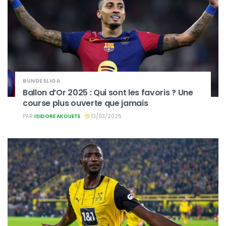
BUNDESLIGA
Ballon d’Or 2025 : Qui sont les favoris ? Une
course plus ouverte que jamais
PAR
ISIDORE AKOUETE
13/03/2025