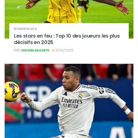
BUNDESLIGA
Les stars en feu : Top 10 des joueurs les plus
décisifs en 2025
PAR
ISIDORE AKOUETE
11/03/2025