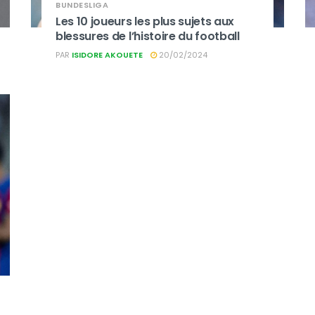
BUNDESLIGA
Les 10 joueurs les plus sujets aux
blessures de l’histoire du football
PAR
ISIDORE AKOUETE
20/02/2024