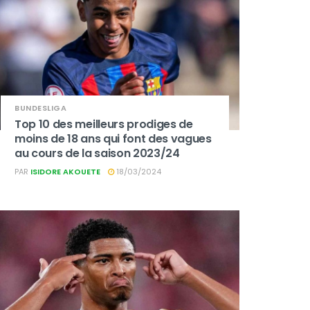
BUNDESLIGA
Top 10 des meilleurs prodiges de
moins de 18 ans qui font des vagues
au cours de la saison 2023/24
PAR
ISIDORE AKOUETE
18/03/2024