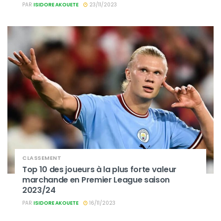
PAR
ISIDORE AKOUETE
23/11/2023
CLASSEMENT
Top 10 des joueurs à la plus forte valeur
marchande en Premier League saison
2023/24
PAR
ISIDORE AKOUETE
16/11/2023