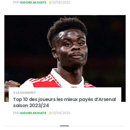
PAR
ISIDORE AKOUETE
13/09/2023
CLASSEMENT
Top 10 des joueurs les mieux payés d’Arsenal
saison 2023/24
PAR
ISIDORE AKOUETE
12/09/2023