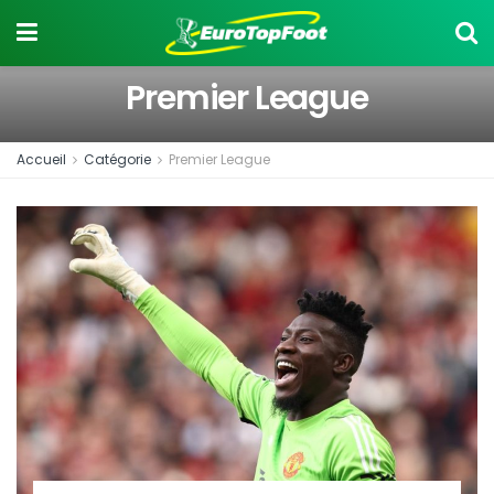
Premier League
Accueil
Catégorie
Premier League