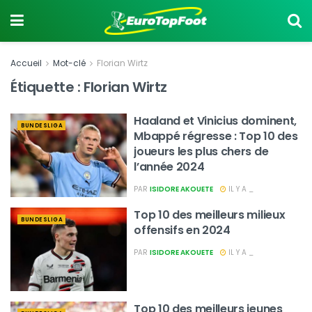
Accueil
Mot-clé
Florian Wirtz
Étiquette :
Florian Wirtz
Haaland et Vinicius dominent,
BUNDESLIGA
Mbappé régresse : Top 10 des
joueurs les plus chers de
l’année 2024
PAR
ISIDORE AKOUETE
IL Y A _
Top 10 des meilleurs milieux
BUNDESLIGA
offensifs en 2024
PAR
ISIDORE AKOUETE
IL Y A _
Top 10 des meilleurs jeunes