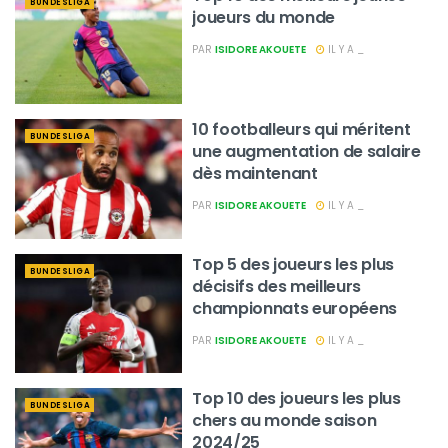
BUNDESLIGA
joueurs du monde
PAR
ISIDORE AKOUETE
IL Y A _
10 footballeurs qui méritent
BUNDESLIGA
une augmentation de salaire
dès maintenant
PAR
ISIDORE AKOUETE
IL Y A _
Top 5 des joueurs les plus
BUNDESLIGA
décisifs des meilleurs
championnats européens
PAR
ISIDORE AKOUETE
IL Y A _
Top 10 des joueurs les plus
BUNDESLIGA
chers au monde saison
2024/25