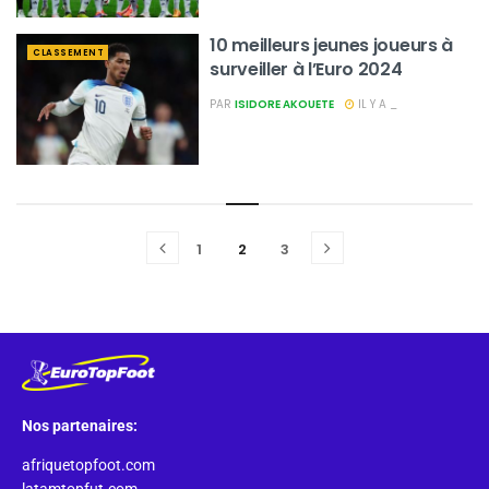
10 meilleurs jeunes joueurs à
CLASSEMENT
surveiller à l’Euro 2024
PAR
ISIDORE AKOUETE
IL Y A _
1
2
3
Nos partenaires:
afriquetopfoot.com
latamtopfut.com