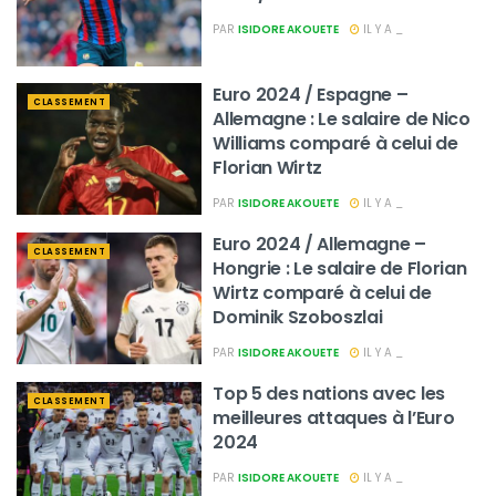
PAR
ISIDORE AKOUETE
IL Y A _
Euro 2024 / Espagne –
CLASSEMENT
Allemagne : Le salaire de Nico
Williams comparé à celui de
Florian Wirtz
PAR
ISIDORE AKOUETE
IL Y A _
Euro 2024 / Allemagne –
CLASSEMENT
Hongrie : Le salaire de Florian
Wirtz comparé à celui de
Dominik Szoboszlai
PAR
ISIDORE AKOUETE
IL Y A _
Top 5 des nations avec les
CLASSEMENT
meilleures attaques à l’Euro
2024
PAR
ISIDORE AKOUETE
IL Y A _