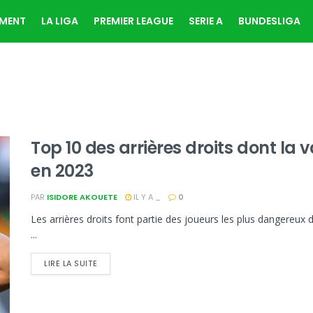
EMENT
LA LIGA
PREMIER LEAGUE
SERIE A
BUNDESLIGA
Top 10 des arrières droits dont l
en 2023
PAR
ISIDORE AKOUETE
IL Y A _
0
Les arrières droits font partie des joueurs les plus dangereux 
...
LIRE LA SUITE