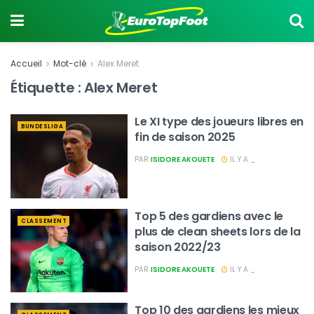
Accueil
Mot-clé
Alex Meret
Étiquette :
Alex Meret
Le XI type des joueurs libres en
BUNDESLIGA
fin de saison 2025
PAR
ISIDORE AKOUETE
IL Y A _
Top 5 des gardiens avec le
CLASSEMENT
plus de clean sheets lors de la
saison 2022/23
PAR
ISIDORE AKOUETE
IL Y A _
Top 10 des gardiens les mieux