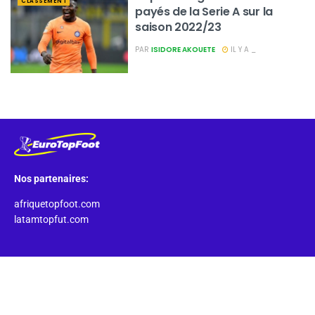
CLASSEMENT
payés de la Serie A sur la
saison 2022/23
PAR
ISIDORE AKOUETE
IL Y A _
Nos partenaires:
afriquetopfoot.com
latamtopfut.com