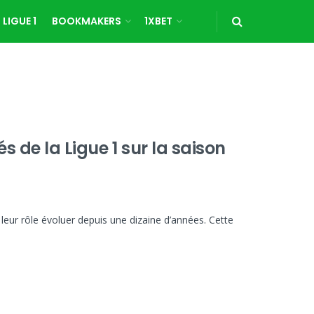
LIGUE 1
BOOKMAKERS
1XBET
 de la Ligue 1 sur la saison
leur rôle évoluer depuis une dizaine d’années. Cette