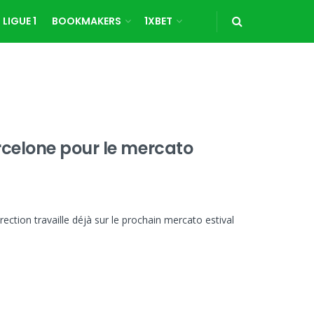
LIGUE 1
BOOKMAKERS
1XBET
rcelone pour le mercato
irection travaille déjà sur le prochain mercato estival