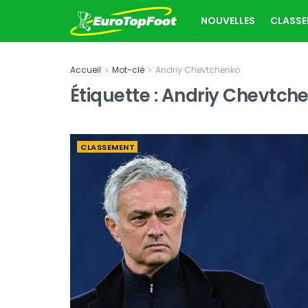
NOUVELLES
CLASS
Accueil
Mot-clé
Andriy Chevtchenko
Étiquette :
Andriy Chevtch
CLASSEMENT