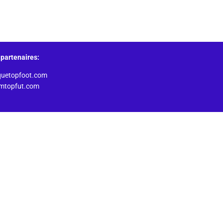
partenaires:
quetopfoot.com
amtopfut.com