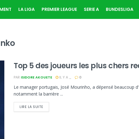
EMENT
LA LIGA
PREMIER LEAGUE
SERIE A
BUNDESLIGA
enko
Top 5 des joueurs les plus chers r
PAR
ISIDORE AKOUETE
IL Y A _
0
Le manager portugais, José Mourinho, a dépensé beaucoup d'ar
notamment la barrière ...
LIRE LA SUITE