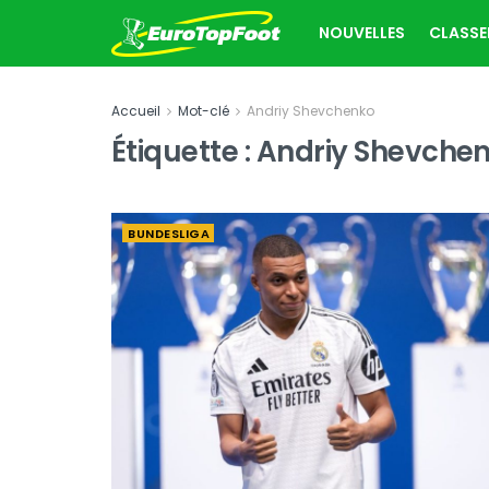
NOUVELLES
CLASS
Accueil
Mot-clé
Andriy Shevchenko
Étiquette :
Andriy Shevche
BUNDESLIGA