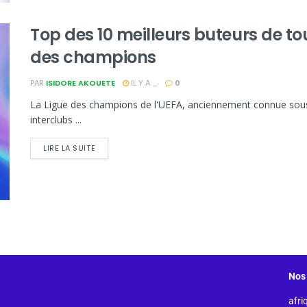
Top des 10 meilleurs buteurs de to
des champions
PAR
ISIDORE AKOUETE
IL Y A _
0
La Ligue des champions de l'UEFA, anciennement connue sous 
interclubs ...
LIRE LA SUITE
Nos 
afri