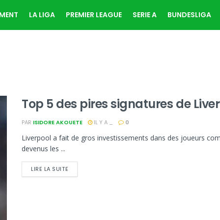
EMENT
LA LIGA
PREMIER LEAGUE
SERIE A
BUNDESLIGA
Top 5 des pires signatures de Liv
PAR
ISIDORE AKOUETE
IL Y A _
0
Liverpool a fait de gros investissements dans des joueurs comm
devenus les ...
LIRE LA SUITE