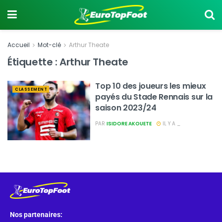
Accueil
Mot-clé
Arthur Theate
Étiquette :
Arthur Theate
Top 10 des joueurs les mieux
CLASSEMENT
payés du Stade Rennais sur la
saison 2023/24
PAR
ISIDORE AKOUETE
IL Y A _
Nos partenaires: