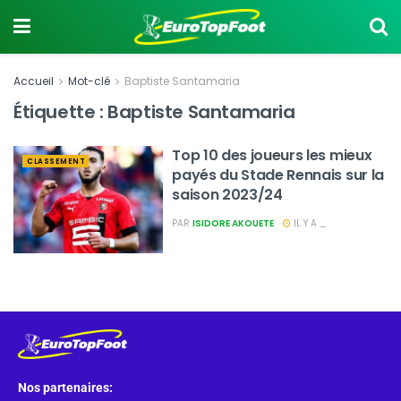
Accueil
Mot-clé
Baptiste Santamaria
Étiquette :
Baptiste Santamaria
Top 10 des joueurs les mieux
CLASSEMENT
payés du Stade Rennais sur la
saison 2023/24
PAR
ISIDORE AKOUETE
IL Y A _
Nos partenaires: