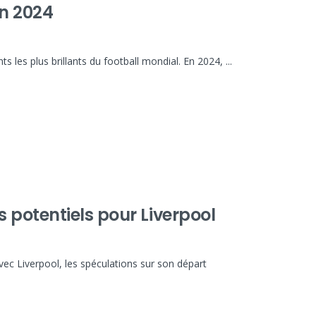
en 2024
ts les plus brillants du football mondial. En 2024, ...
potentiels pour Liverpool
ec Liverpool, les spéculations sur son départ