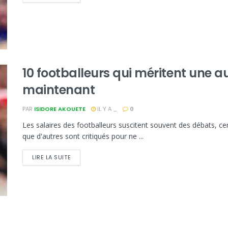
10 footballeurs qui méritent une 
maintenant
PAR
ISIDORE AKOUETE
IL Y A _
0
Les salaires des footballeurs suscitent souvent des débats, 
que d'autres sont critiqués pour ne ...
LIRE LA SUITE