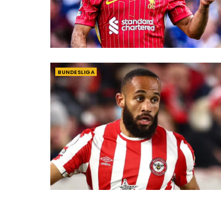
BUNDESLIGA