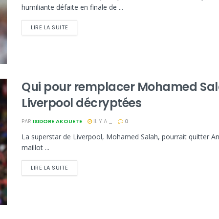
humiliante défaite en finale de ...
LIRE LA SUITE
Qui pour remplacer Mohamed Salah
Liverpool décryptées
PAR
ISIDORE AKOUETE
IL Y A _
0
La superstar de Liverpool, Mohamed Salah, pourrait quitter Anf
maillot ...
LIRE LA SUITE