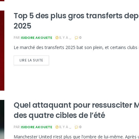
Top 5 des plus gros transferts de
2025
PAR
ISIDORE AKOUETE
IL Y A _
0
Le marché des transferts 2025 bat son plein, et certains clubs n
LIRE LA SUITE
Quel attaquant pour ressusciter 
des quatre cibles de l’été
PAR
ISIDORE AKOUETE
IL Y A _
0
Manchester United n’est plus que l’ombre de lui-même. Aprè