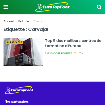
Accueil
Mot-clé
Carvajal
Étiquette :
Carvajal
Top 5 des meilleurs centres de
CLASSEMENT
formation d’Europe
PAR
ISIDORE AKOUETE
IL Y A _
Nos partenaires: