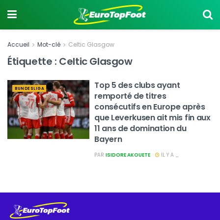
Accueil
Mot-clé
Celtic Glasgow
Étiquette :
Celtic Glasgow
Top 5 des clubs ayant
BUNDESLIGA
remporté de titres
consécutifs en Europe après
que Leverkusen ait mis fin aux
11 ans de domination du
Bayern
PAR
ISIDORE AKOUETE
IL Y A _