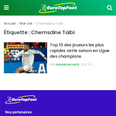
Accueil
Mot-clé
Chemsdine Talbi
Étiquette :
Chemsdine Talbi
Top 10 des joueurs les plus
BUNDESLIGA
rapides cette saison en Ligue
des champions
PAR
ISIDORE AKOUETE
IL Y A _
Nos partenaires: