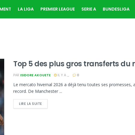
EMENT
LA LIGA
PREMIER LEAGUE
SERIE A
BUNDESLIGA
r
Top 5 des plus gros transferts du
PAR
ISIDORE AKOUETE
IL Y A _
0
Le mercato hivernal 2026 a déjà tenu toutes ses promesses
record. De Manchester ...
LIRE LA SUITE