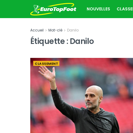
NOUVELLES
CLASS
Accueil
Mot-clé
Danilo
Étiquette :
Danilo
CLASSEMENT