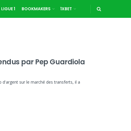
LIGUE 1
BOOKMAKERS
1XBET
 vendus par Pep Guardiola
argent sur le marché des transferts, il a