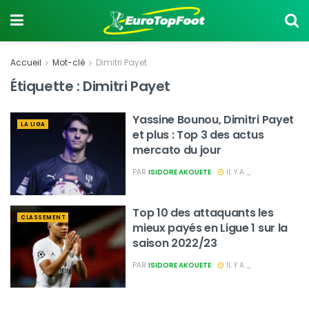
Accueil
Mot-clé
Dimitri Payet
Étiquette :
Dimitri Payet
Yassine Bounou, Dimitri Payet
LA LIGA
et plus : Top 3 des actus
mercato du jour
PAR
ISIDORE AKOUETE
IL Y A _
Top 10 des attaquants les
CLASSEMENT
mieux payés en Ligue 1 sur la
saison 2022/23
PAR
ISIDORE AKOUETE
IL Y A _