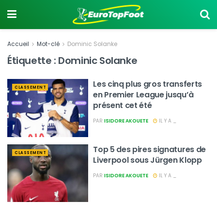
Accueil
Mot-clé
Dominic Solanke
Étiquette :
Dominic Solanke
Les cinq plus gros transferts
CLASSEMENT
en Premier League jusqu’à
présent cet été
PAR
ISIDORE AKOUETE
IL Y A _
Top 5 des pires signatures de
CLASSEMENT
Liverpool sous Jürgen Klopp
PAR
ISIDORE AKOUETE
IL Y A _