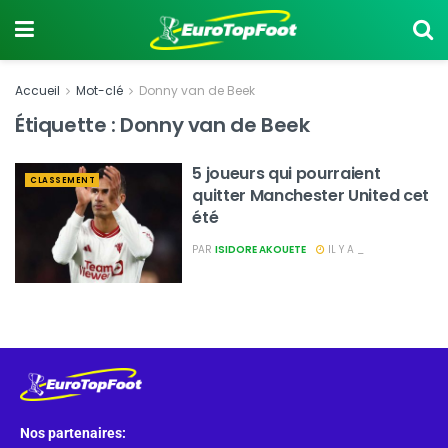
Accueil
Mot-clé
Donny van de Beek
Étiquette :
Donny van de Beek
5 joueurs qui pourraient
CLASSEMENT
quitter Manchester United cet
été
PAR
ISIDORE AKOUETE
IL Y A _
Nos partenaires: