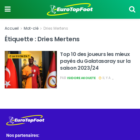
Accueil
Mot-clé
Dries Mertens
Étiquette :
Dries Mertens
Top 10 des joueurs les mieux
CLASSEMENT
payés du Galatasaray sur la
saison 2023/24
PAR
ISIDORE AKOUETE
IL Y A _
Nos partenaires: