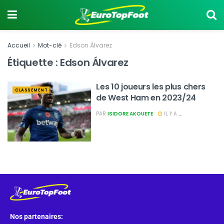
Accueil
Mot-clé
Edson Álvarez
Étiquette :
Edson Álvarez
Les 10 joueurs les plus chers
CLASSEMENT
de West Ham en 2023/24
PAR
ISIDORE AKOUETE
IL Y A _
Nos partenaires: