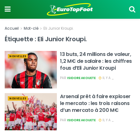
Accueil
Mot-clé
Eli Junior Kroupi.
Étiquette :
Eli Junior Kroupi.
13 buts, 24 millions de valeur,
NOUVELLES
1,2 M€ de salaire : les chiffres
fous d’Eli Junior Kroupi
PAR
ISIDORE AKOUETE
IL Y A _
Arsenal prêt à faire exploser
NOUVELLES
le mercato : les trois raisons
d’un mercato à 200 M€
PAR
ISIDORE AKOUETE
IL Y A _