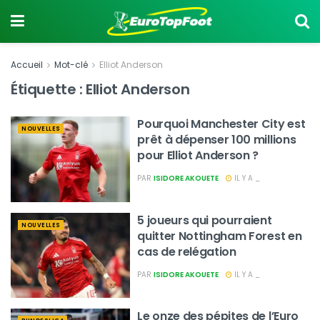
Accueil
Mot-clé
Elliot Anderson
Étiquette :
Elliot Anderson
Pourquoi Manchester City est
NOUVELLES
prêt à dépenser 100 millions
pour Elliot Anderson ?
PAR
ISIDORE AKOUETE
IL Y A _
5 joueurs qui pourraient
NOUVELLES
quitter Nottingham Forest en
cas de relégation
PAR
ISIDORE AKOUETE
IL Y A _
Le onze des pépites de l’Euro