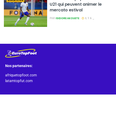
BUNDESLIGA
U21 qui peuvent animer le
mercato estival
PAR
ISIDORE AKOUETE
IL Y A _
Nos partenaires:
afriquetopfoot.com
latamtopfut.com