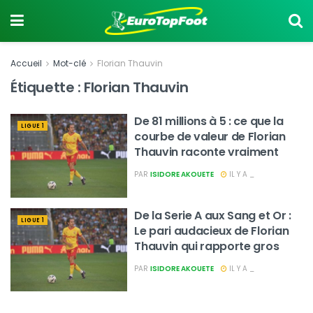
Accueil
Mot-clé
Florian Thauvin
Étiquette :
Florian Thauvin
De 81 millions à 5 : ce que la
LIGUE 1
courbe de valeur de Florian
Thauvin raconte vraiment
PAR
ISIDORE AKOUETE
IL Y A _
De la Serie A aux Sang et Or :
LIGUE 1
Le pari audacieux de Florian
Thauvin qui rapporte gros
PAR
ISIDORE AKOUETE
IL Y A _