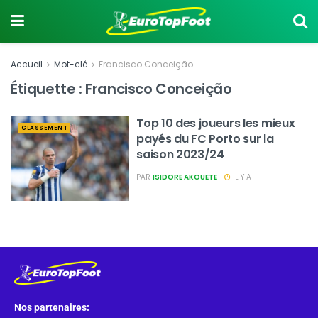
Accueil
Mot-clé
Francisco Conceição
Étiquette :
Francisco Conceição
Top 10 des joueurs les mieux
CLASSEMENT
payés du FC Porto sur la
saison 2023/24
PAR
ISIDORE AKOUETE
IL Y A _
Nos partenaires: