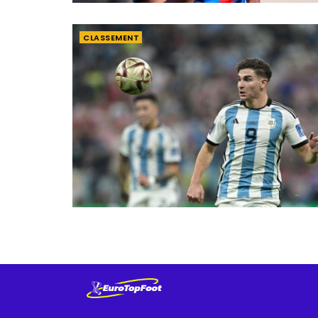
CLASSEMENT