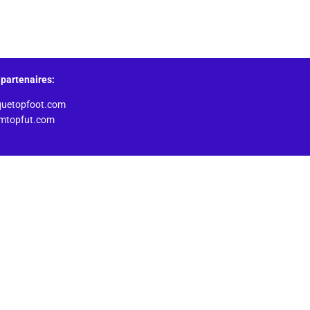
partenaires:
quetopfoot.com
amtopfut.com