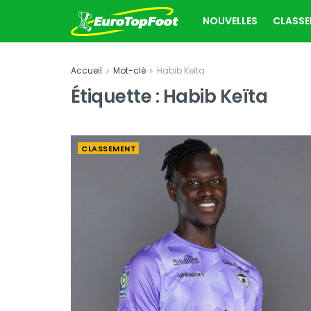
NOUVELLES
CLASS
Accueil
Mot-clé
Habib Keïta
Étiquette :
Habib Keïta
CLASSEMENT