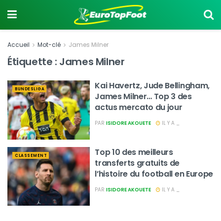
Accueil
Mot-clé
James Milner
Étiquette :
James Milner
Kai Havertz, Jude Bellingham,
BUNDESLIGA
James Milner… Top 3 des
actus mercato du jour
PAR
ISIDORE AKOUETE
IL Y A _
Top 10 des meilleurs
CLASSEMENT
transferts gratuits de
l’histoire du football en Europe
PAR
ISIDORE AKOUETE
IL Y A _