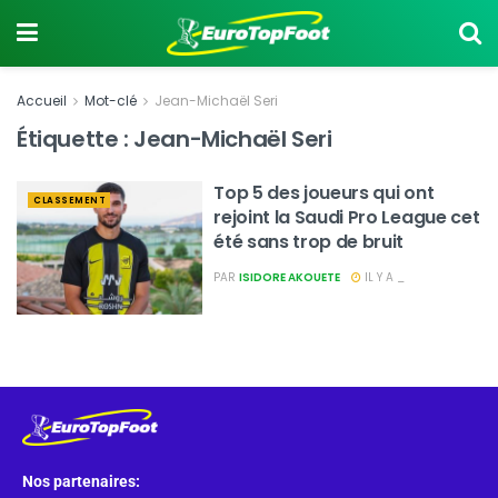
Accueil
Mot-clé
Jean-Michaël Seri
Étiquette :
Jean-Michaël Seri
Top 5 des joueurs qui ont
CLASSEMENT
rejoint la Saudi Pro League cet
été sans trop de bruit
PAR
ISIDORE AKOUETE
IL Y A _
Nos partenaires: