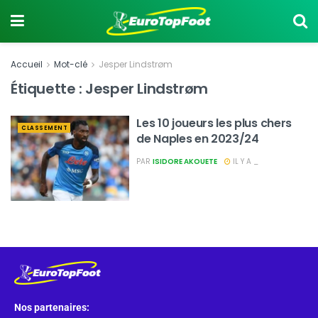
Accueil
Mot-clé
Jesper Lindstrøm
Étiquette :
Jesper Lindstrøm
Les 10 joueurs les plus chers
CLASSEMENT
de Naples en 2023/24
PAR
ISIDORE AKOUETE
IL Y A _
Nos partenaires: