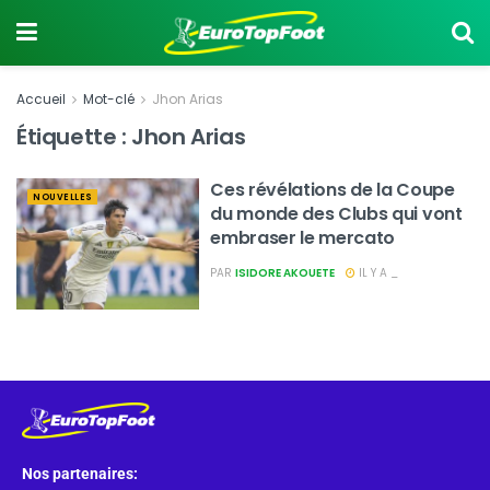
Accueil
Mot-clé
Jhon Arias
Étiquette :
Jhon Arias
Ces révélations de la Coupe
NOUVELLES
du monde des Clubs qui vont
embraser le mercato
PAR
ISIDORE AKOUETE
IL Y A _
Nos partenaires: