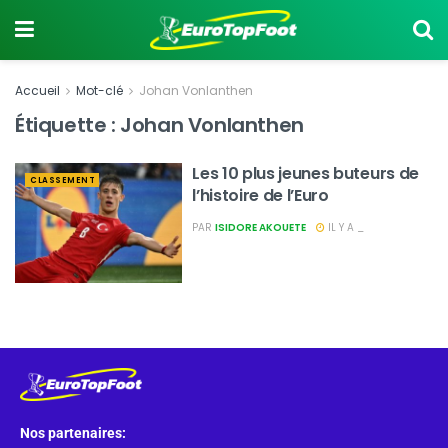
Accueil
Mot-clé
Johan Vonlanthen
Étiquette :
Johan Vonlanthen
Les 10 plus jeunes buteurs de
CLASSEMENT
l’histoire de l’Euro
PAR
ISIDORE AKOUETE
IL Y A _
Nos partenaires: