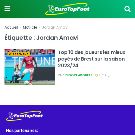
Accueil
Mot-clé
Jordan Amavi
Étiquette :
Jordan Amavi
Top 10 des joueurs les mieux
CLASSEMENT
payés de Brest sur la saison
2023/24
PAR
ISIDORE AKOUETE
IL Y A _
Nos partenaires: