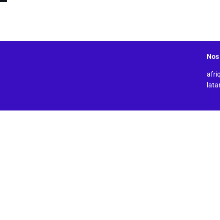
Nos 
afri
lat