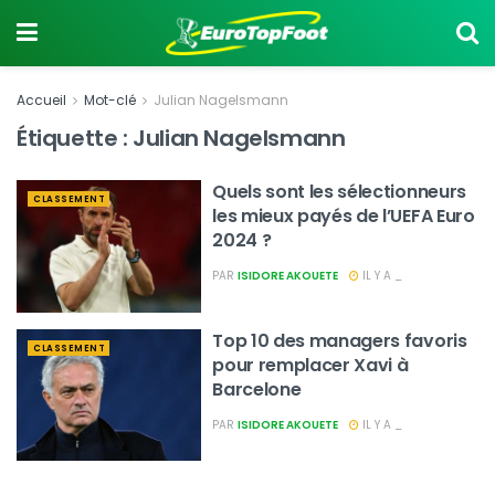
Accueil
Mot-clé
Julian Nagelsmann
Étiquette :
Julian Nagelsmann
Quels sont les sélectionneurs
CLASSEMENT
les mieux payés de l’UEFA Euro
2024 ?
PAR
ISIDORE AKOUETE
IL Y A _
Top 10 des managers favoris
CLASSEMENT
pour remplacer Xavi à
Barcelone
PAR
ISIDORE AKOUETE
IL Y A _